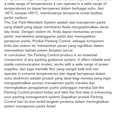
a wide range of temperatures it can operate in a wide range of
temperatures ini dapat beroperasi dalam berbagai suhu, dari
-40°C sampai +85°C, membuatnya sempurna untuk fasilitas
parkir outdoor.
The Car Park Attendant System adalah alat manajemen parkir
yang efektif yang dapat membantu Anda mengoptimalkan aliran
lalu lintas. Dengan sistem ini, Anda dapat memantau proses
parkir, mendeteksi pelanggaran parkir,dan menegakkan
peraturan parkir. Produk Parking Control, sebagai komponen
kritis dari sistem ini, memainkan peran yang signifikan dalam
memastikan bahwa sistem berjalan lancar.
In conclusion, the Parking Control product is an essential
component of any parking guidance system. It offers reliable and
stable communication modes, works with a wide range of power
supplies, dan juga memiliki fitur yang sangat baik.and can
operate in extreme temperatures dan dapat beroperasi dalam
suhu ekstrimIni adalah produk yang ideal bagi mereka yang ingin
mengoptimalkan proses manajemen parkir mereka dan
meningkatkan pengalaman parkir pelanggan mereka.Get the
Parking Control product today and take the first step in enhancing
your parking management system Dapatkan produk Parking
Control hari ini dan ambil langkah pertama dalam meningkatkan
sistem manajemen parkir Anda!