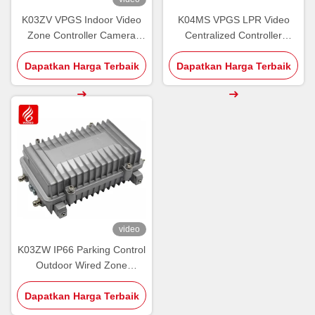
K03ZV VPGS Indoor Video
K04MS VPGS LPR Video
Zone Controller Camera
Centralized Controller
LPR Lisensi diakui
Guidance Software
Dapatkan Harga Terbaik
Dapatkan Harga Terbaik
video
K03ZW IP66 Parking Control
Outdoor Wired Zone
Controller PGS RS485 Luar
Dapatkan Harga Terbaik
ruangan