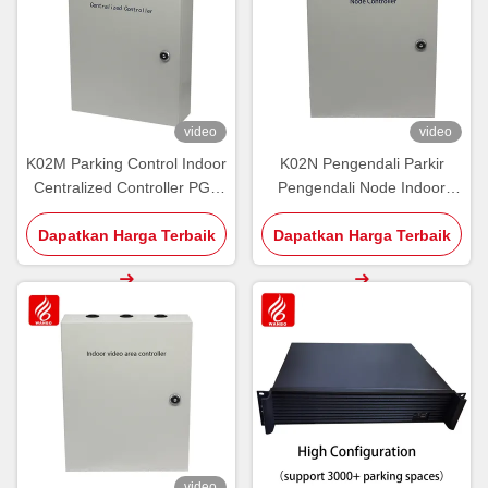
video
video
K02M Parking Control Indoor
K02N Pengendali Parkir
Centralized Controller PGS
Pengendali Node Indoor
Core RS485 CAN Bus
PGS Panduan NCU
Dapatkan Harga Terbaik
Ultrasonik
Dapatkan Harga Terbaik
Ultrasonik Indoor
video