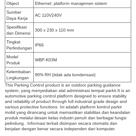
Object
Ethernet: platform manajemen sistem
Sumber
AC 110V240V
Daya Kerja
Spesifikasi
300 x 230 x 110 mm
dan Dimensi
Tingkat
IP66
Perlindungan
Model
WBP-K03M
Produk
Kelembaban
90% RH (tidak ada kondensasi)
Lingkungan
This Parking Control product is an outdoor parking guidance
system, yang menyediakan alat administrasi tempat parkir.It is an
automotive parking control platform designed to ensure stability
and reliability of product through full industrial grade design and
various protective functions. Ini adalah platform kontrol parkir
mobil yang dirancang untuk memastikan stabilitas dan keandalan
produk melalui desain kelas industri penuh dan berbagai fungsi
pelindung.. Informasi terkait disimpan secara otomatis dan
berjalan dengan benar secara independen dari komputer.