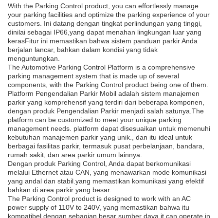
With the Parking Control product, you can effortlessly manage
your parking facilities and optimize the parking experience of your
customers. Ini datang dengan tingkat perlindungan yang tinggi,
dinilai sebagai IP66,yang dapat menahan lingkungan luar yang
kerasFitur ini memastikan bahwa sistem panduan parkir Anda
berjalan lancar, bahkan dalam kondisi yang tidak
menguntungkan.
The Automotive Parking Control Platform is a comprehensive
parking management system that is made up of several
components, with the Parking Control product being one of them.
Platform Pengendalian Parkir Mobil adalah sistem manajemen
parkir yang komprehensif yang terdiri dari beberapa komponen,
dengan produk Pengendalian Parkir menjadi salah satunya.The
platform can be customized to meet your unique parking
management needs. platform dapat disesuaikan untuk memenuhi
kebutuhan manajemen parkir yang unik., dan itu ideal untuk
berbagai fasilitas parkir, termasuk pusat perbelanjaan, bandara,
rumah sakit, dan area parkir umum lainnya.
Dengan produk Parking Control, Anda dapat berkomunikasi
melalui Ethernet atau CAN, yang menawarkan mode komunikasi
yang andal dan stabil.yang memastikan komunikasi yang efektif
bahkan di area parkir yang besar.
The Parking Control product is designed to work with an AC
power supply of 110V to 240V, yang memastikan bahwa itu
kompatibel dengan sebagian besar sumber daya.it can operate in