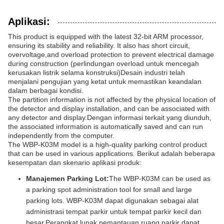
Aplikasi:
This product is equipped with the latest 32-bit ARM processor,
ensuring its stability and reliability. It also has short circuit,
overvoltage,and overload protection to prevent electrical damage
during construction (perlindungan overload untuk mencegah
kerusakan listrik selama konstruksi)Desain industri telah
menjalani pengujian yang ketat untuk memastikan keandalan
dalam berbagai kondisi.
The partition information is not affected by the physical location of
the detector and display installation, and can be associated with
any detector and display.Dengan informasi terkait yang diunduh,
the associated information is automatically saved and can run
independently from the computer.
The WBP-K03M model is a high-quality parking control product
that can be used in various applications. Berikut adalah beberapa
kesempatan dan skenario aplikasi produk:
Manajemen Parking Lot:
The WBP-K03M can be used as
a parking spot administration tool for small and large
parking lots. WBP-K03M dapat digunakan sebagai alat
administrasi tempat parkir untuk tempat parkir kecil dan
besar.Perangkat lunak pemantauan ruang parkir dapat