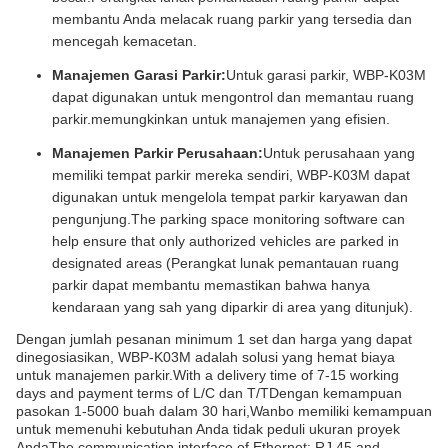
membantu Anda melacak ruang parkir yang tersedia dan
mencegah kemacetan.
Manajemen Garasi Parkir:
Untuk garasi parkir, WBP-K03M
dapat digunakan untuk mengontrol dan memantau ruang
parkir.memungkinkan untuk manajemen yang efisien.
Manajemen Parkir Perusahaan:
Untuk perusahaan yang
memiliki tempat parkir mereka sendiri, WBP-K03M dapat
digunakan untuk mengelola tempat parkir karyawan dan
pengunjung.The parking space monitoring software can
help ensure that only authorized vehicles are parked in
designated areas (Perangkat lunak pemantauan ruang
parkir dapat membantu memastikan bahwa hanya
kendaraan yang sah yang diparkir di area yang ditunjuk).
Dengan jumlah pesanan minimum 1 set dan harga yang dapat
dinegosiasikan, WBP-K03M adalah solusi yang hemat biaya
untuk manajemen parkir.With a delivery time of 7-15 working
days and payment terms of L/C dan T/TDengan kemampuan
pasokan 1-5000 buah dalam 30 hari,Wanbo memiliki kemampuan
untuk memenuhi kebutuhan Anda tidak peduli ukuran proyek
AndaThe communication interface of Ethernet: RJ 45 and