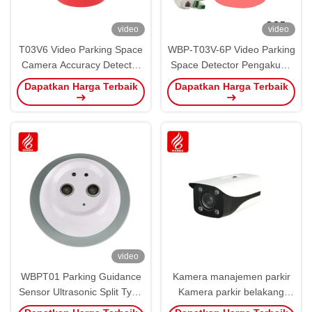
video
video
T03V6 Video Parking Space
WBP-T03V-6P Video Parking
Camera Accuracy Detector
Space Detector Pengakuan
Recognition LPR
Simultan dari Beberapa
Dapatkan Harga Terbaik
Dapatkan Harga Terbaik
(Pengakuan Detektor
Tempat Parkir
Akurasi Kamera Parkir)
video
WBPT01 Parking Guidance
Kamera manajemen parkir
Sensor Ultrasonic Split Type
Kamera parkir belakang
LED RGB Color Ultrasonic
WBP-T03V-RF