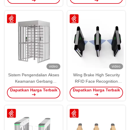
video
video
Sistem Pengendalian Akses
Wing Brake High Security
Keamanan Gerbang
RFID Face Recognition
Turnstiles Turnstile Tinggi
Fingerprint Access Control
Dapatkan Harga Terbaik
Dapatkan Harga Terbaik
Penuh
Flap Turnstile Barrier Gate
Untuk Gym