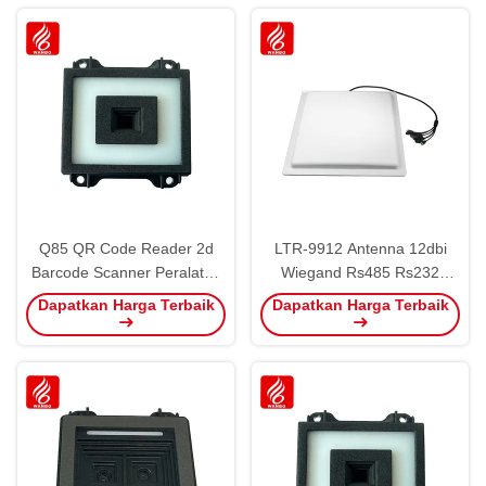
Q85 QR Code Reader 2d
LTR-9912 Antenna 12dbi
Barcode Scanner Peralatan
Wiegand Rs485 Rs232
Parkir USB TTL RS232
Peralatan Parkir Pembaca
Dapatkan Harga Terbaik
Dapatkan Harga Terbaik
RS485 Antarmuka
RFID Jarak Panjang