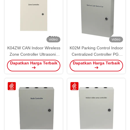
video
video
K04ZW CAN Indoor Wireless
K02M Parking Control Indoor
Zone Controller Ultrasonik
Centralized Controller PGS
PGS Parking Control
Core RS485 CAN Bus
Dapatkan Harga Terbaik
Dapatkan Harga Terbaik
Ultrasonik