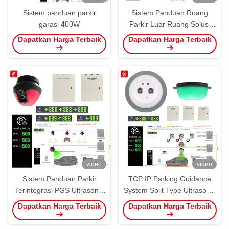
Sistem panduan parkir
Sistem Panduan Ruang
garasi 400W
Parkir Luar Ruang Solusi
Sistem Panduan Parkir Mobil
Dapatkan Harga Terbaik
Dapatkan Harga Terbaik
video
video
Sistem Panduan Parkir
TCP IP Parking Guidance
Terintegrasi PGS Ultrasonik
System Split Type Ultrasonic
yang dipasang di depan
PGS Detector Sensor
Dapatkan Harga Terbaik
Dapatkan Harga Terbaik