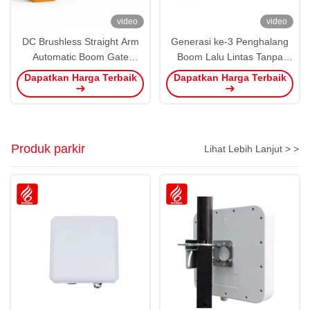
video
video
DC Brushless Straight Arm
Generasi ke-3 Penghalang
Automatic Boom Gate
Boom Lalu Lintas Tanpa
Barrier 3-6m Untuk Parkir
Sikat Pengelolaan Parkir
Dapatkan Harga Terbaik
Dapatkan Harga Terbaik
Blocker Parkir Sistem
Otomatis Cerdas
Pembayaran
Produk parkir
Lihat Lebih Lanjut > >