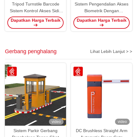
Tripod Turnstile Barcode
Sistem Pengendalian Akses
Sistem Kontrol Akses Sidik
Biometrik Dengan
Jari Pintu Otomatis Jalanan
Pengakuan Wajah Wiegand
Dapatkan Harga Terbaik
Dapatkan Harga Terbaik
Tinggi pinggang
Turnstile Gate Outdoor
Gerbang penghalang
Lihat Lebih Lanjut > >
video
video
Sistem Parkir Gerbang
DC Brushless Straight Arm