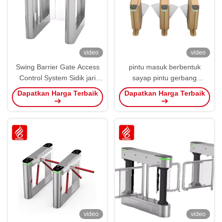
video
video
Swing Barrier Gate Access
pintu masuk berbentuk
Control System Sidik jari
sayap pintu gerbang
Kartu RFID Biometric Access
penghalang pejalan kaki
Dapatkan Harga Terbaik
Dapatkan Harga Terbaik
Control
pengenalan wajah kontrol
akses pintu gerbang
kecepatan kaca tempered
video
video