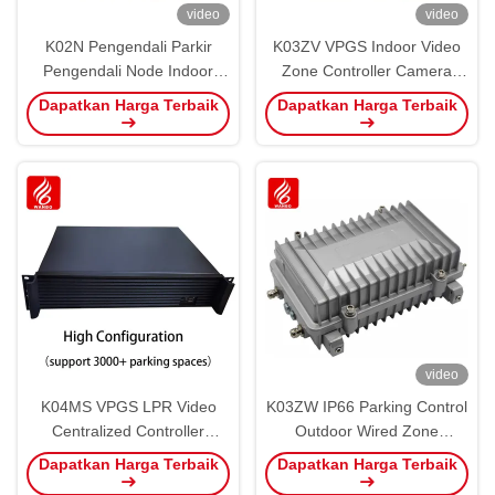
video
video
K02N Pengendali Parkir
K03ZV VPGS Indoor Video
Pengendali Node Indoor
Zone Controller Camera
PGS Panduan NCU
LPR Lisensi diakui
Dapatkan Harga Terbaik
Dapatkan Harga Terbaik
Ultrasonik Indoor
video
K04MS VPGS LPR Video
K03ZW IP66 Parking Control
Centralized Controller
Outdoor Wired Zone
Guidance Software
Controller PGS RS485 Luar
Dapatkan Harga Terbaik
Dapatkan Harga Terbaik
ruangan