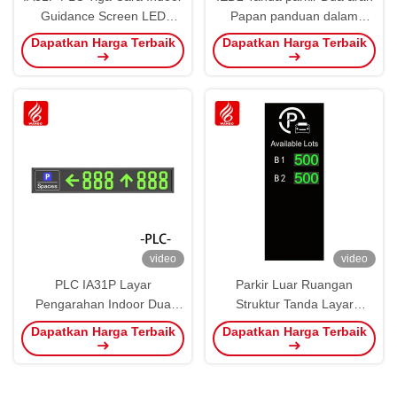
Guidance Screen LED
Papan panduan dalam
Parking Displays
ruangan Tampilan Wayfinder
Dapatkan Harga Terbaik
Dapatkan Harga Terbaik
Screen
video
video
PLC IA31P Layar
Parkir Luar Ruangan
Pengarahan Indoor Dua
Struktur Tanda Layar
Cara Tampilan Ruang Parkir
Panduan Besar OEM ODM
Dapatkan Harga Terbaik
Dapatkan Harga Terbaik