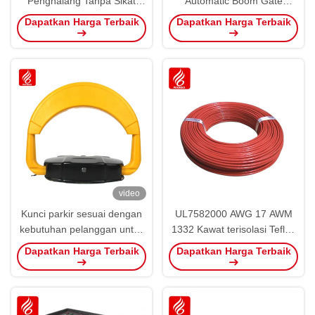
Penghalang Tanpa Sikat
Automatic Boom Gate
150W
Barrier 3-6M Untuk Parking
Dapatkan Harga Terbaik
Dapatkan Harga Terbaik
Blocker
video
Kunci parkir sesuai dengan
UL7582000 AWG 17 AWM
kebutuhan pelanggan untuk
1332 Kawat terisolasi Teflon
menambahkan fungsi kontrol
dengan konduktor berantai
Dapatkan Harga Terbaik
Dapatkan Harga Terbaik
kabel 485
tembaga kaleng