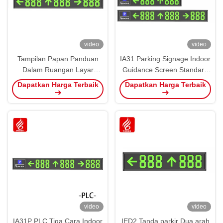
video
video
Tampilan Papan Panduan
IA31 Parking Signage Indoor
Dalam Ruangan Layar
Guidance Screen Standard
Penunjuk Arah IED3 Papan
Display 485 LED PGS
Dapatkan Harga Terbaik
Dapatkan Harga Terbaik
Parkir Tiga Arah
video
video
IA31P PLC Tiga Cara Indoor
IED2 Tanda parkir Dua arah