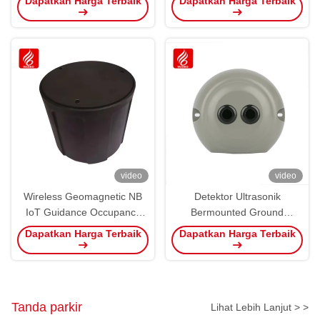
Dapatkan Harga Terbaik
Dapatkan Harga Terbaik
Detector
video
video
Wireless Geomagnetic NB
Detektor Ultrasonik
IoT Guidance Occupancy
Bermounted Ground
Detector Parking Sensor
Wireless Vertical Puzzle
Dapatkan Harga Terbaik
Dapatkan Harga Terbaik
LoRa
Tanda parkir
Lihat Lebih Lanjut > >