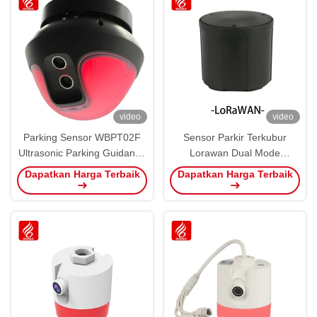
video
video
Parking Sensor WBPT02F
Sensor Parkir Terkubur
Ultrasonic Parking Guidance
Lorawan Dual Mode
System All In One
Geomagnetic Parking
Dapatkan Harga Terbaik
Dapatkan Harga Terbaik
Occupancy
Detector Wireless