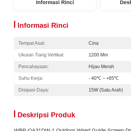
Informasi Rinci
Desk
Informasi Rinci
Tempat Asal:
Cina
Ukuran Tiang Vertikal:
1200 Mm
Pencahayaan:
Hijau Merah
Suhu Kerja:
- 40℃ ~ +85℃
Disipasi Daya:
15W (satu Arah)
Deskripsi Produk
WBP-OA31DW-1 Outdoor Wired Guide Screen Driv