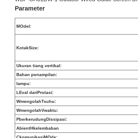
Parameter
M
Odel:
Kotak
S
ize:
Ukuran tiang vertikal:
Bahan penampilan:
lampu:
L
Eval dari
P
rotasi:
W
mengolah
T
suhu:
W
mengolah
V
waktu:
P
berkerudung
D
issipasi:
A
bient
H
kelembaban
C
komunikasi
M
Ode: