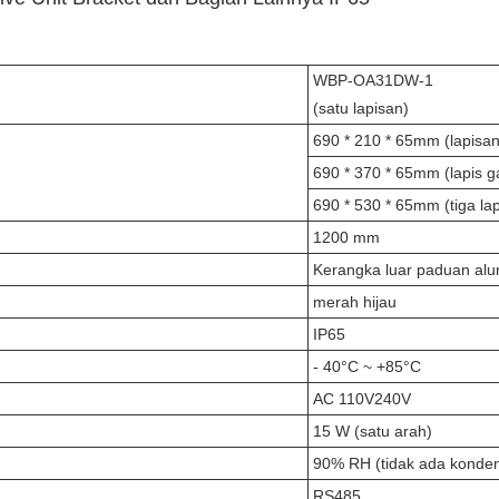
WBP-OA31DW-1
(satu lapisan)
690 * 210 * 65mm (lapisan
690 * 370 * 65mm (lapis 
690 * 530 * 65mm (tiga la
1200 mm
Kerangka luar paduan al
merah hijau
IP65
- 40°C ~ +85°C
AC 110V240V
15 W (satu arah)
90% RH (tidak ada konden
RS485