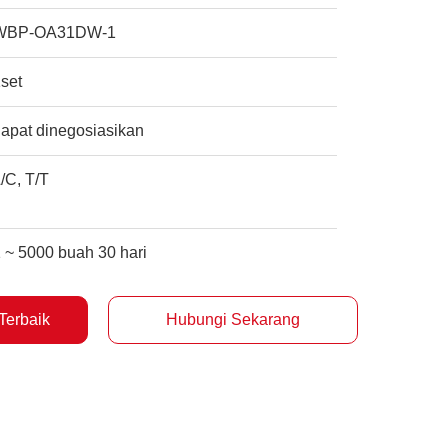
WBP-OA31DW-1
set
apat dinegosiasikan
/C, T/T
 ~ 5000 buah 30 hari
Terbaik
Hubungi Sekarang