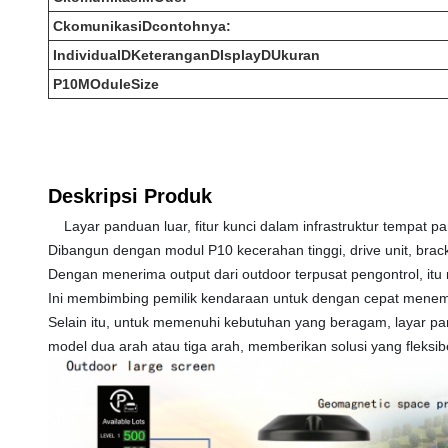
C
komunikasi
D
contohnya:
Individual
D
Keterangan
D
Isplay
D
Ukuran
P10
M
Odule
S
ize
Deskripsi Produk
Layar panduan luar, fitur kunci dalam infrastruktur tempat pa
Dibangun dengan modul P10 kecerahan tinggi, drive unit, bracke
Dengan menerima output dari outdoor terpusat pengontrol, itu
Ini membimbing pemilik kendaraan untuk dengan cepat menemu
Selain itu, untuk memenuhi kebutuhan yang beragam, layar pa
model dua arah atau tiga arah, memberikan solusi yang fleksibe