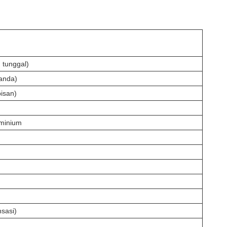
 tunggal)
ganda)
pisan)
uminium
sasi)