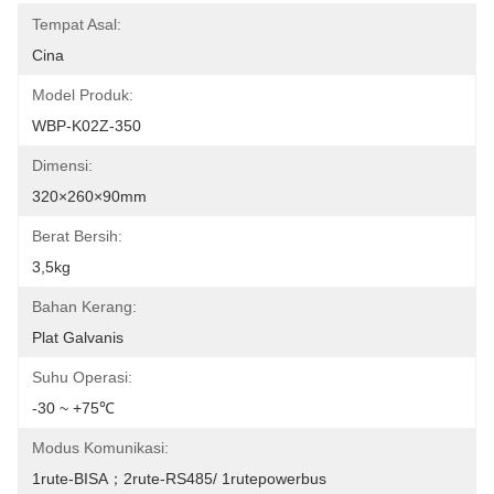
Tempat Asal:
Cina
Model Produk:
WBP-K02Z-350
Dimensi:
320×260×90mm
Berat Bersih:
3,5kg
Bahan Kerang:
Plat Galvanis
Suhu Operasi:
-30 ~ +75℃
Modus Komunikasi:
1rute-BISA；2rute-RS485/ 1rutepowerbus