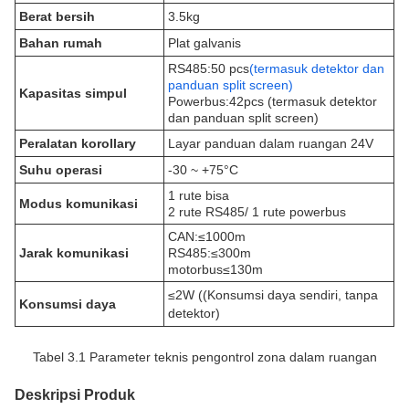
Berat bersih
3.5kg
Bahan rumah
Plat galvanis
RS485:50 pcs
(termasuk detektor dan
panduan split screen)
Kapasitas simpul
Powerbus:42pcs (termasuk detektor
dan panduan split screen)
Peralatan korollary
Layar panduan dalam ruangan 24V
Suhu operasi
-30 ~ +75°C
1 rute bisa
Modus komunikasi
2 rute RS485/ 1 rute powerbus
CAN:≤1000m
Jarak komunikasi
RS485:≤300m
motorbus≤130m
≤2W ((Konsumsi daya sendiri, tanpa
Konsumsi daya
detektor)
Tabel 3.1 Parameter teknis pengontrol zona dalam ruangan
Deskripsi Produk