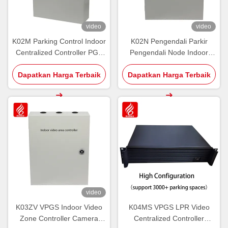
video
video
K02M Parking Control Indoor
K02N Pengendali Parkir
Centralized Controller PGS
Pengendali Node Indoor
Core RS485 CAN Bus
PGS Panduan NCU
Dapatkan Harga Terbaik
Ultrasonik
Dapatkan Harga Terbaik
Ultrasonik Indoor
video
K03ZV VPGS Indoor Video
K04MS VPGS LPR Video
Zone Controller Camera
Centralized Controller