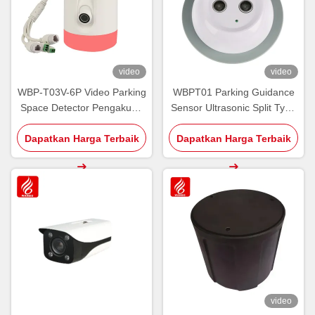
video
video
WBP-T03V-6P Video Parking
WBPT01 Parking Guidance
Space Detector Pengakuan
Sensor Ultrasonic Split Type
Simultan dari Beberapa
LED RGB Color Ultrasonic
Dapatkan Harga Terbaik
Tempat Parkir
Dapatkan Harga Terbaik
Detector
video