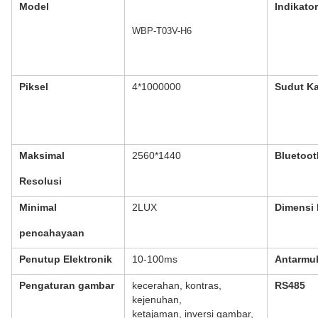
Model
Indikator
WBP-T03V-H6
Piksel
4*1000000
Sudut K
Maksimal
2560*1440
Bluetoo
Resolusi
Minimal
2LUX
Dimensi 
pencahayaan
Penutup Elektronik
10-100ms
Antarmuk
Pengaturan gambar
kecerahan, kontras,
RS485
kejenuhan,
ketajaman, inversi gambar,