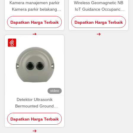
Kamera manajemen parkir
Wireless Geomagnetic NB
Kamera parkir belakang
IoT Guidance Occupancy
WBP-T03V-RF
Detector Parking Sensor
Dapatkan Harga Terbaik
Dapatkan Harga Terbaik
video
Detektor Ultrasonik
Bermounted Ground
Wireless Vertical Puzzle
Dapatkan Harga Terbaik
LoRa