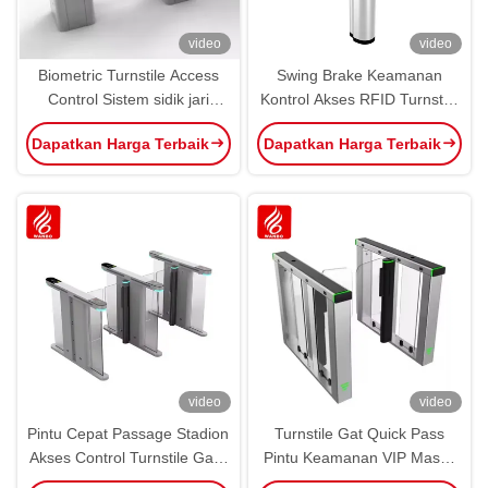
video
video
Biometric Turnstile Access
Swing Brake Keamanan
Control Sistem sidik jari
Kontrol Akses RFID Turnstile
Keamanan Swing Turnstile
Otomatis Swing Kecepatan
Dapatkan Harga Terbaik
Dapatkan Harga Terbaik
Gate
Gerbang Penghalang
Turnstile
video
video
Pintu Cepat Passage Stadion
Turnstile Gat Quick Pass
Akses Control Turnstile Gate
Pintu Keamanan VIP Masuk
Swing Barrier Turnstile
Wajah Sidik Jari Kartu RFID