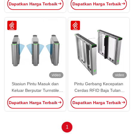
Dapatkan Harga Terbaik
Dapatkan Harga Terbaik
video
video
Stasiun Pintu Masuk dan
Pintu Gerbang Kecepatan
Keluar Berputar Turnstile
Cerdas RFID Baja Tulang
Flap Wing Door Berputar
Bawang Qr Kode Swing
Dapatkan Harga Terbaik
Dapatkan Harga Terbaik
Automatic Fence Wing Gate
Barrier Untuk Kontrol Akses
Pejalan kaki
1