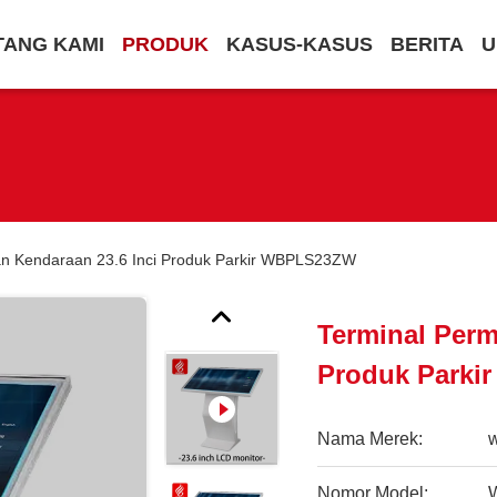
TANG KAMI
PRODUK
KASUS-KASUS
BERITA
U
an Kendaraan 23.6 Inci Produk Parkir WBPLS23ZW
Terminal Perm
Produk Park
Nama Merek:
Nomor Model: