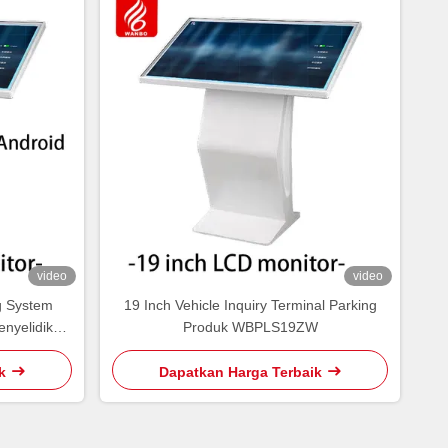
video
video
g System
19 Inch Vehicle Inquiry Terminal Parking
nyelidikan
Produk WBPLS19ZW
k
Dapatkan Harga Terbaik