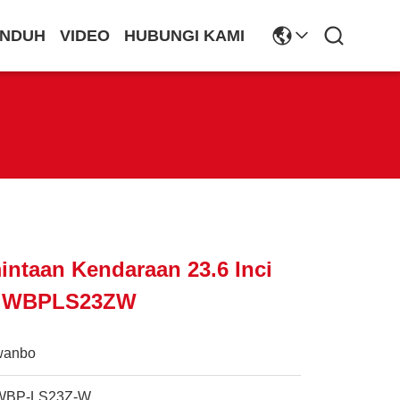
NDUH
VIDEO
HUBUNGI KAMI
intaan Kendaraan 23.6 Inci
ir WBPLS23ZW
wanbo
WBP-LS23Z-W