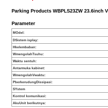
Parking Products WBPLS23ZW 23.6inch Ve
Parameter
M
Odel:
D
Sistem isplay:
H
kelembaban:
W
mengolah
T
suhu:
Waktu sentuh:
Antarmuka kabinet:
W
mengolah
V
waktu:
P
berkerudung
D
issipasi:
S
Ystem
Kontrol komunikasi:
Aku
Unit berikutnya: