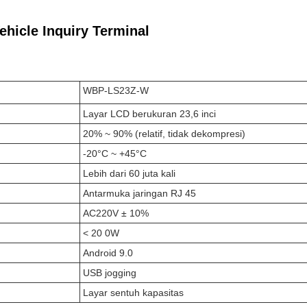
hicle Inquiry Terminal
WBP-LS23Z-W
Layar LCD berukuran 23,6 inci
20% ~ 90% (relatif, tidak dekompresi)
-20°C ~ +45°C
Lebih dari 60 juta kali
Antarmuka jaringan RJ 45
AC220V ± 10%
< 20 0W
Android 9.0
USB jogging
Layar sentuh kapasitas